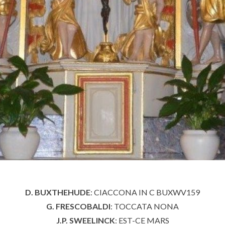
D. BUXTHEHUDE
: CIACCONA IN C BUXWV159
G. FRESCOBALDI
: TOCCATA NONA
J.P. SWEELINCK
: EST-CE MARS