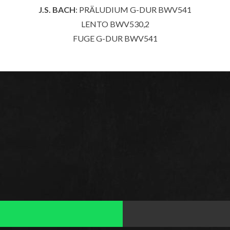
J.S. BACH
: PRÄLUDIUM G-DUR BWV541
LENTO BWV530,2
FUGE G-DUR BWV541
VIGATION